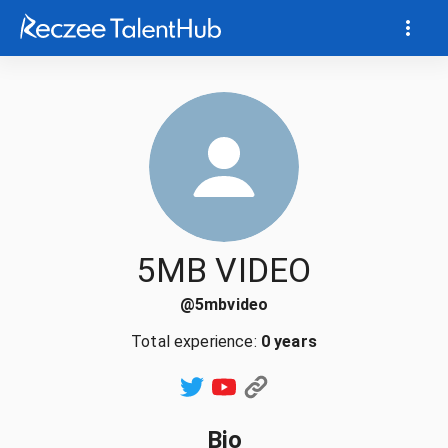
5MB VIDEO
@
5mbvideo
Total experience:
0 years
Bio