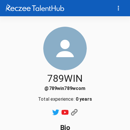
789WIN
@
789win789wcom
Total experience:
0 years
Bio