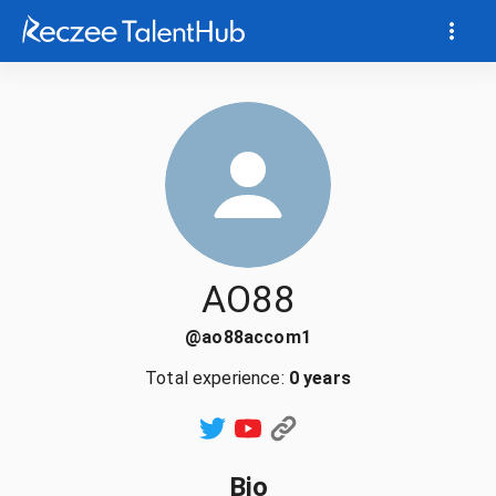
AO88
@
ao88accom1
Total experience:
0 years
Bio