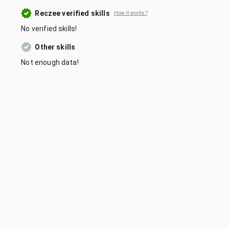
Reczee verified skills
How it works?
No verified skills!
Other skills
Not enough data!