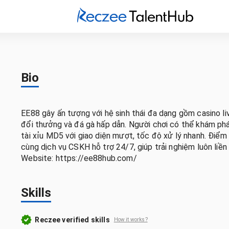
Bio
EE88 gây ấn tượng với hệ sinh thái đa dạng gồm casino liv
đổi thưởng và đá gà hấp dẫn. Người chơi có thể khám phá
tài xỉu MD5 với giao diện mượt, tốc độ xử lý nhanh. Điểm c
cùng dịch vụ CSKH hỗ trợ 24/7, giúp trải nghiệm luôn liền
Website: https://ee88hub.com/
Skills
Reczee verified skills
How it works?