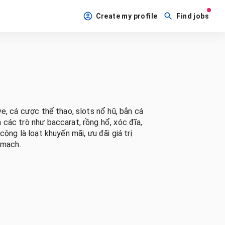
Create my profile
Find jobs
e, cá cược thể thao, slots nổ hũ, bắn cá
 các trò như baccarat, rồng hổ, xóc đĩa,
ộng là loạt khuyến mãi, ưu đãi giá trị
 mạch.