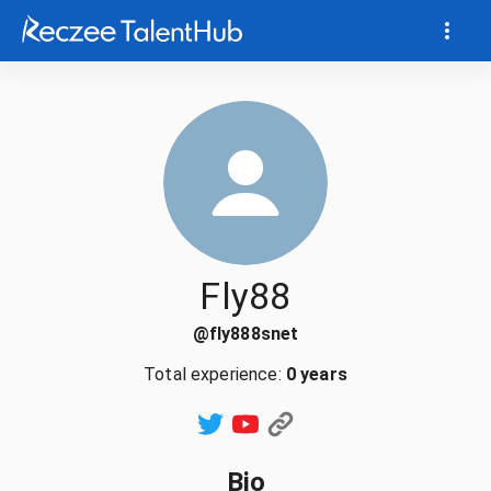
Fly88
@
fly888snet
Total experience:
0 years
Bio