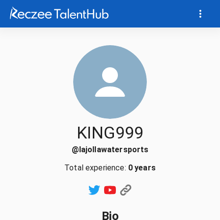
KING999
@
lajollawatersports
Total experience:
0 years
Bio