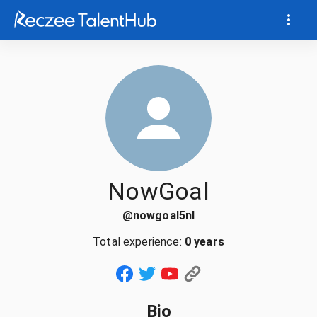
NowGoal
@
nowgoal5nl
Total experience:
0 years
Bio