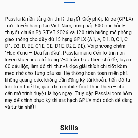
Passlai là nền tảng ôn thi lý thuyết Giấy phép lái xe (GPLX)
trực tuyến hàng đầu Việt Nam, cung cấp 600 câu hỏi lý
thuyết chuẩn Bộ GTVT 2026 và 120 tình huống mô phỏng
giao thông cho đầy đủ 15 hạng GPLX (A1, A, B1, B, C1, C,
D1, D2, D, BE, C1E, CE, D1E, D2E, DE). Với phương châm
"Học đúng – Đậu lần đầu", Passlai mang đến lộ trình ôn
luyện khoa học chỉ trong 2-4 tuần: học theo chủ đề, luyện
60 câu liệt, làm đề thi thử và đọc giải thích chi tiết kèm
mẹo nhớ cho từng câu sai. Hệ thống hoàn toàn miễn phí,
không quảng cáo, không cần đăng ký tài khoản, tiến độ tự
lưu trên thiết bị, giao diện mobile-first thân thiện – chỉ
cần mở trình duyệt là học ngay. Truy cập Passlai.com hôm
nay để chinh phục kỳ thi sát hạch GPLX một cách dễ dàng
và tự tin nhất!
Skills