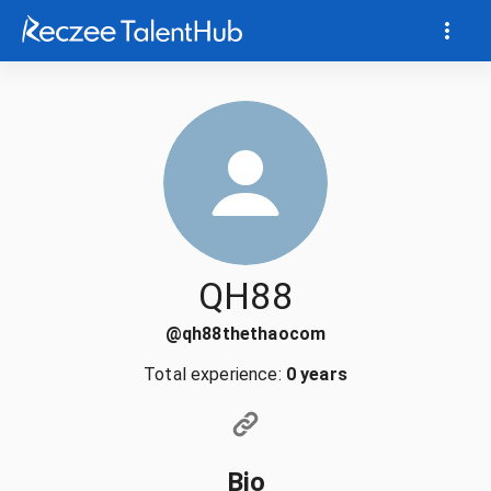
QH88
@
qh88thethaocom
Total experience:
0 years
Bio