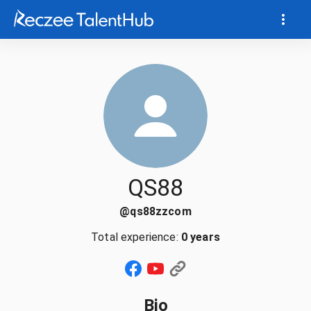
QS88
@
qs88zzcom
Total experience:
0 years
Bio