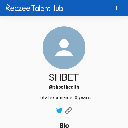
SHBET
@
shbethealth
Total experience:
0 years
Bio