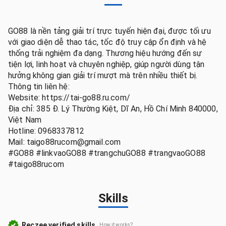
GO88 là nền tảng giải trí trực tuyến hiện đại, được tối ưu
với giao diện dễ thao tác, tốc độ truy cập ổn định và hệ
thống trải nghiệm đa dạng. Thương hiệu hướng đến sự
tiện lợi, linh hoạt và chuyên nghiệp, giúp người dùng tận
hưởng không gian giải trí mượt mà trên nhiều thiết bị.
Thông tin liên hệ:
Website: https://tai-go88.ru.com/
Địa chỉ: 385 Đ. Lý Thường Kiệt, Dĩ An, Hồ Chí Minh 840000,
Việt Nam
Hotline: 0968337812
Mail: taigo88rucom@gmail.com
#GO88 #linkvaoGO88 #trangchuGO88 #trangvaoGO88
#taigo88rucom
Skills
Reczee verified skills
How it works?