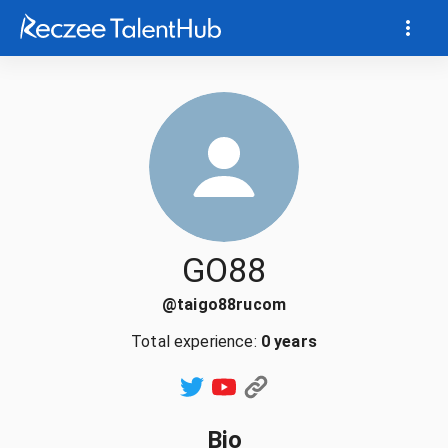
GO88
@
taigo88rucom
Total experience:
0 years
Bio