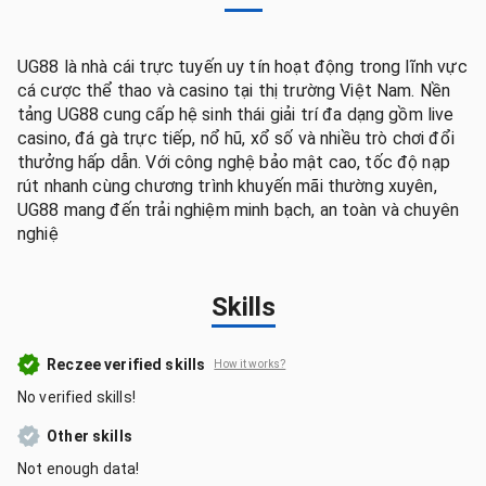
UG88 là nhà cái trực tuyến uy tín hoạt động trong lĩnh vực
cá cược thể thao và casino tại thị trường Việt Nam. Nền
tảng UG88 cung cấp hệ sinh thái giải trí đa dạng gồm live
casino, đá gà trực tiếp, nổ hũ, xổ số và nhiều trò chơi đổi
thưởng hấp dẫn. Với công nghệ bảo mật cao, tốc độ nạp
rút nhanh cùng chương trình khuyến mãi thường xuyên,
UG88 mang đến trải nghiệm minh bạch, an toàn và chuyên
nghiệ
Skills
Reczee verified skills
How it works?
No verified skills!
Other skills
Not enough data!