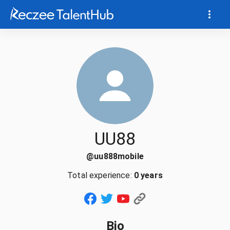
UU88
@
uu888mobile
Total experience:
0 years
Bio