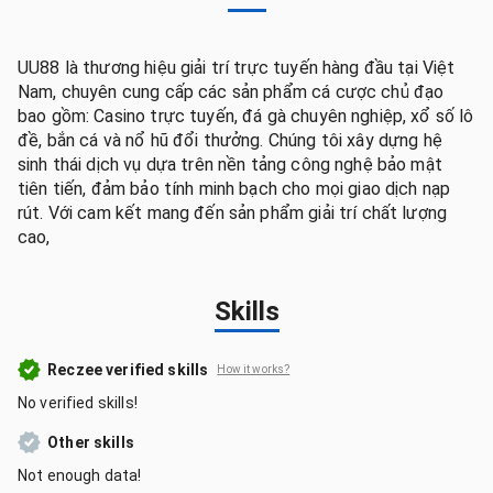
UU88 là thương hiệu giải trí trực tuyến hàng đầu tại Việt
Nam, chuyên cung cấp các sản phẩm cá cược chủ đạo
bao gồm: Casino trực tuyến, đá gà chuyên nghiệp, xổ số lô
đề, bắn cá và nổ hũ đổi thưởng. Chúng tôi xây dựng hệ
sinh thái dịch vụ dựa trên nền tảng công nghệ bảo mật
tiên tiến, đảm bảo tính minh bạch cho mọi giao dịch nạp
rút. Với cam kết mang đến sản phẩm giải trí chất lượng
cao,
Skills
Reczee verified skills
How it works?
No verified skills!
Other skills
Not enough data!