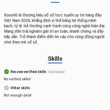
Xoso66 là thương hiệu xổ số trực tuyến uy tín hàng đầu
Việt Nam 2026, khẳng định vị thế bằng hệ thống minh
bạch, tỷ lệ trả thưởng cạnh tranh cùng công nghệ hiện đại.
Mang đến trải nghiệm giải trí an toàn, nhanh chóng và đầy
hấp dẫn. Trở thành điểm đến tin cậy cho cộng đồng người
chơi đam mê xổ số.
Skills
Reczee verified skills
How it works?
No verified skills!
Other skills
Not enough data!